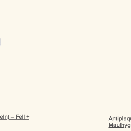
ln) – Fell +
Antiplaq
Maulhyg