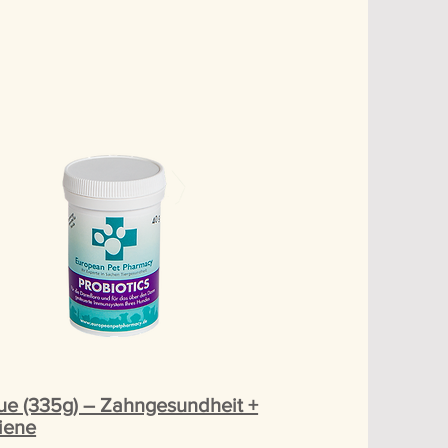
ue (335g) – Zahngesundheit +
iene