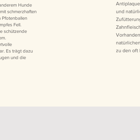
Antiplaque
r anderem Hunde
 mit schmerzhaften
und natürl
 Pfotenballen
Zufütterun
mpfes Fell.
Zahnfleisc
ine schützende
Vorhandene
em.
natürliche
rtvolle
zu den oft
r. Es trägt dazu
ugen und die