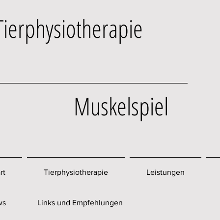
Tierphysiotherapie
Muskelspiel
rt
Tierphysiotherapie
Leistungen
© Miriam ten Bloemendal
ws
Links und Empfehlungen